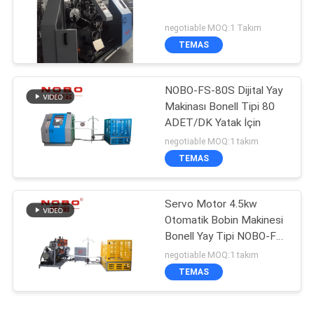
negotiable MOQ:1 Takım
TEMAS
NOBO-FS-80S Dijital Yay
Makinası Bonell Tipi 80
ADET/DK Yatak İçin
negotiable MOQ:1 takım
TEMAS
Servo Motor 4.5kw
Otomatik Bobin Makinesi
Bonell Yay Tipi NOBO-FS-
65
negotiable MOQ:1 takım
TEMAS