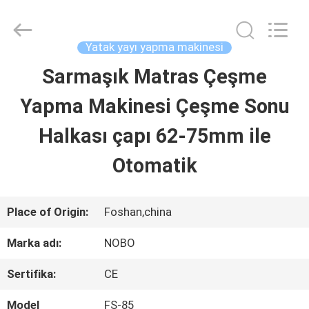
Nobo
Machinery
Co.,
Ltd..
Yatak yayı yapma makinesi
All
Rights
Sarmaşık Matras Çeşme
ANA
Reserved.
Developed
by
Yapma Makinesi Çeşme Sonu
SAYFA
ECER
Halkası çapı 62-75mm ile
ÜRÜNLER
Otomatik
HAKKIMIZDA
Place of Origin:
Foshan,china
Marka adı:
NOBO
FABRIKA
Sertifika:
CE
TURU
Model
FS-85