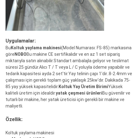
Uygulamalar:
Bu
Koltuk yaylama makinesi
(Model Numarası: FS-85) markasına
göre
NOBO
Bu makine CE sertifikalıdır ve en az 1 set sipariş
miktarıyla satın alınabilir.Standart ambalajla geliyor ve teslimat
süresi 25 gündür.Alıcı T / T veya L / C yoluyla ödeme yapabilir ve
tedarik kapasitesi ayda 2 set'tir.Yay telinin çapı 1'dir..8-2.4mm ve
çalışması için gerekli toplam güç yaklaşık 25kw'dır. Dakikada 75-
85 yay yüksek kapasitelidir.
Koltuk Yay Üretim Birimi
Yüksek
kaliteli üretim için idealdir.
yatak çeşmesi ürünleri
Bu güvenilir ve
tutarlı bir makine, her yatak üreticisi için gerekli bir makine.ve
maliyetli.
Özellik:
Koltuk yaylama makinesi