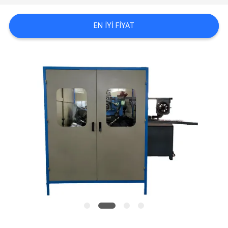
VR
EN IYI FIYAT
SITE
HARITASI
GIZLILIK
POLITIKASI