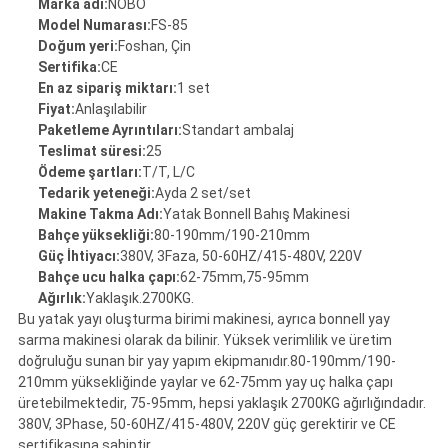
Marka adı:
NOBO
Model Numarası:
FS-85
Doğum yeri:
Foshan, Çin
Sertifika:
CE
En az sipariş miktarı:
1 set
Fiyat:
Anlaşılabilir
Paketleme Ayrıntıları:
Standart ambalaj
Teslimat süresi:
25
Ödeme şartları:
T/T, L/C
Tedarik yeteneği:
Ayda 2 set/set
Makine Takma Adı:
Yatak Bonnell Bahış Makinesi
Bahçe yüksekliği:
80-190mm/190-210mm
Güç İhtiyacı:
380V, 3Faza, 50-60HZ/415-480V, 220V
Bahçe ucu halka çapı:
62-75mm,75-95mm
Ağırlık:
Yaklaşık.2700KG.
Bu yatak yayı oluşturma birimi makinesi, ayrıca bonnell yay
sarma makinesi olarak da bilinir. Yüksek verimlilik ve üretim
doğruluğu sunan bir yay yapım ekipmanıdır.80-190mm/190-
210mm yüksekliğinde yaylar ve 62-75mm yay uç halka çapı
üretebilmektedir, 75-95mm, hepsi yaklaşık 2700KG ağırlığındadır.
380V, 3Phase, 50-60HZ/415-480V, 220V güç gerektirir ve CE
sertifikasına sahiptir.