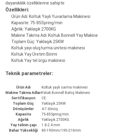
dayanıklılık özelliklerine sahiptir.
Özellikleri:
Ürün Adı: Koltuk Yaylı Yuvarlama Makinesi
Kapasite: 75-85Spring/min
Ağırlık: Yaklaşık 2700KG
Makine Takma Adı: Koltuk Bonnell Yay Makine
Toplam Güç: Yaklaşık.25KW
Koltuk yayı oluşturma ünitesi makinesi
Koltuk Yay Üretim Birimi
Koltuk Yay tel örgü makinesi
Teknik parametreler:
Ürün Adı
Koltuk yaylı sarma makinesi
Makine Takma Adları
Yatak Bonnell Bahış Makinesi
Sertifikasyon
CE
Toplam Güç
Yaklaşık.25KW.
Dönüşümler
4-7 dönüş
Kapasite
75-85Spring/min
Ağırlık
Yaklaşık.2700KG.
Yay telinin çapı
1.8-2.4 mm
Bahar Yüksekliği
80-190mm/190-210mm