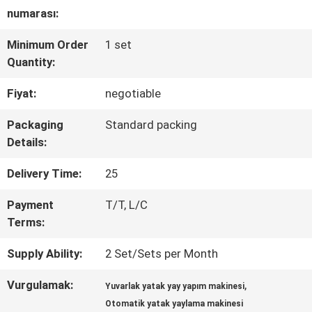
numarası:
KALITE
Minimum Order
1 set
KONTROL
Quantity:
Fiyat:
negotiable
BIZE
Packaging
Standard packing
ULAŞIN
Details:
Delivery Time:
25
HABERLER
Payment
T/T, L/C
Terms:
TÜM
Supply Ability:
2 Set/Sets per Month
SERVIS
Vurgulamak:
,
Yuvarlak yatak yay yapım makinesi
TALEPLERI
Otomatik yatak yaylama makinesi