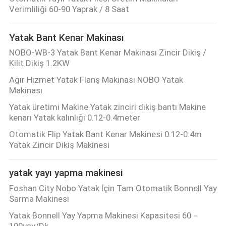
KONTROL
Verimliliği 60-90 Yaprak / 8 Saat
Yatak Bant Kenar Makinası
BIZE
NOBO-WB-3 Yatak Bant Kenar Makinası Zincir Dikiş /
ULAŞIN
Kilit Dikiş 1.2KW
Ağır Hizmet Yatak Flanş Makinası NOBO Yatak
HABERLER
Makinası
Yatak üretimi Makine Yatak zinciri dikiş bantı Makine
kenarı Yatak kalınlığı 0.12-0.4meter
TÜM
Otomatik Flip Yatak Bant Kenar Makinesi 0.12-0.4m
SERVIS
Yatak Zincir Dikiş Makinesi
TALEPLERI
yatak yayı yapma makinesi
VR
Foshan City Nobo Yatak İçin Tam Otomatik Bonnell Yay
Sarma Makinesi
Yatak Bonnell Yay Yapma Makinesi Kapasitesi 60－
SITE
100yay/Dk