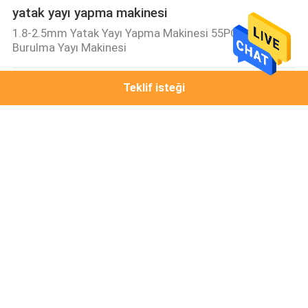
yatak yayı yapma makinesi
1.8-2.5mm Yatak Yayı Yapma Makinesi 55PCS/Dk
Burulma Yayı Makinesi
Yay Montaj Makinası
Teklif isteği
Yüksek Performanslı 6.5KW Cep Yay Montaj Makinesi
5-6 Tel / Min Çıktı
Cep Yay Makinası
Otomatik Cep Yay Sarma Makinesi Kapasitesi 160 Yay
/ Min 1.4mm Tel Çapı
Yatak Yay Sarma Makinesi
Tel Çekme Yapışık Sarma Yaylı Yatak Yapma Makinesi
Yay Yüksekliği 150mm-180mm
Yatak Sarma Makinesi