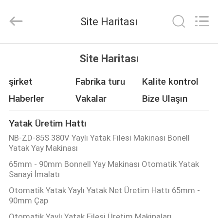
Machinery
Co.,
Ltd..
Site Haritası
All
Rights
Reserved.
Developed
ANA
by
ECER
Site Haritası
SAYFA
şirket
Fabrika turu
Kalite kontrol
ÜRÜNLER
Haberler
Vakalar
Bize Ulaşın
Yatak Üretim Hattı
HAKKIMIZDA
NB-ZD-85S 380V Yaylı Yatak Filesi Makinası Bonell
Yatak Yay Makinası
FABRIKA
65mm - 90mm Bonnell Yay Makinası Otomatik Yatak
Sanayi İmalatı
TURU
Otomatik Yatak Yaylı Yatak Net Üretim Hattı 65mm -
90mm Çap
KALITE
Otomatik Yaylı Yatak Filesi Üretim Makinaları