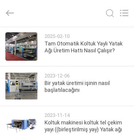
Machinery
Co.,
Ltd..
All
Rights
Reserved.
Developed
by
ANA
ECER
2025-02-10
SAYFA
Tam Otomatik Koltuk Yaylı Yatak
Ağı Üretim Hattı Nasıl Çalışır?
ÜRÜNLER
2023-12-06
HAKKIMIZDA
Bir yatak üretimi işinin nasıl
başlatılacağını
FABRIKA
TURU
2023-11-14
Koltuk makinesi koltuk tel çekim
KALITE
yayı ((birleştirilmiş yay) Yatak ağı