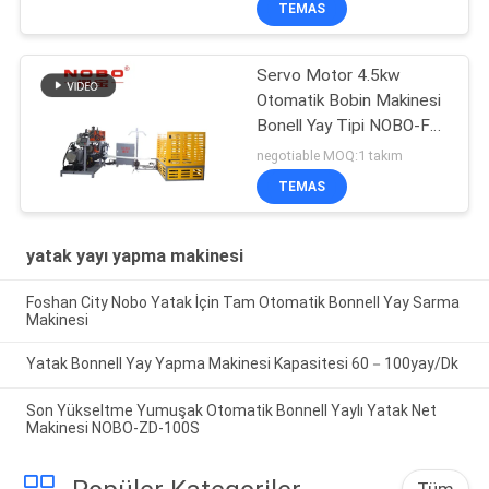
TEMAS
Servo Motor 4.5kw
Otomatik Bobin Makinesi
Bonell Yay Tipi NOBO-FS-
65
negotiable MOQ:1 takım
TEMAS
yatak yayı yapma makinesi
Foshan City Nobo Yatak İçin Tam Otomatik Bonnell Yay Sarma
Makinesi
Yatak Bonnell Yay Yapma Makinesi Kapasitesi 60－100yay/Dk
Son Yükseltme Yumuşak Otomatik Bonnell Yaylı Yatak Net
Makinesi NOBO-ZD-100S