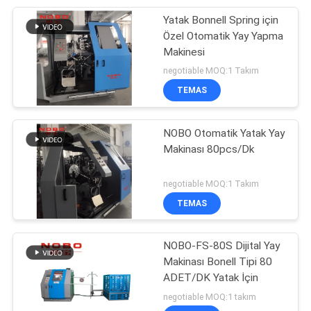
Yatak Bonnell Spring için
Özel Otomatik Yay Yapma
Makinesi
negotiable MOQ:1 Takım
TEMAS
NOBO Otomatik Yatak Yay
Makinası 80pcs/Dk
negotiable MOQ:1 Takım
TEMAS
NOBO-FS-80S Dijital Yay
Makinası Bonell Tipi 80
ADET/DK Yatak İçin
negotiable MOQ:1 takım