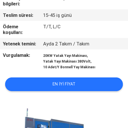
KONTROL
bilgileri:
Teslim süresi:
15-45 iş günü
BIZE
Ödeme
T/T, L/C
ULAŞIN
koşulları:
Yetenek temini:
Ayda 2 Takım / Takım
HABERLER
Vurgulamak:
,
20KW Yatak Yayı Makinası
,
Yatak Yayı Makinası 380Volt
TÜM
10 Adet/Y Bonnell Yay Makinası
SERVIS
EN IYI FIYAT
TALEPLERI
VR
SITE