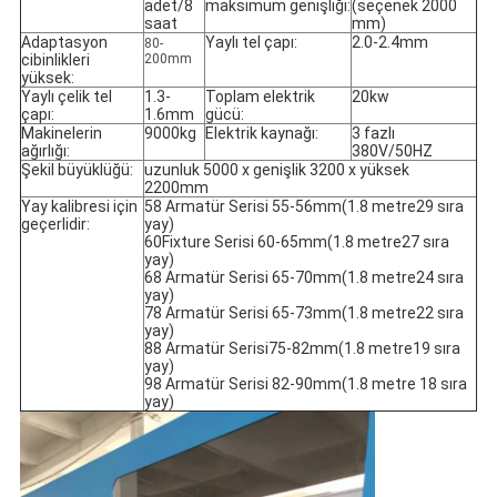
adet/8
maksimum genişliği:
(seçenek 2000
saat
mm)
Adaptasyon
Yaylı tel çapı:
2.0-2.4mm
80-
cibinlikleri
200mm
yüksek:
Yaylı çelik tel
1.3-
Toplam elektrik
20kw
çapı:
1.6mm
gücü:
Makinelerin
9000kg
Elektrik kaynağı:
3 fazlı
ağırlığı:
380V/50HZ
Şekil büyüklüğü:
uzunluk 5000 x genişlik 3200 x yüksek
2200mm
Yay kalibresi için
58 Armatür Serisi 55-56mm(1.8 metre29 sıra
geçerlidir:
yay)
60Fixture Serisi 60-65mm(1.8 metre27 sıra
yay)
68 Armatür Serisi 65-70mm(1.8 metre24 sıra
yay)
78 Armatür Serisi 65-73mm(1.8 metre22 sıra
yay)
88 Armatür Serisi75-82mm(1.8 metre19 sıra
yay)
98 Armatür Serisi 82-90mm(1.8 metre 18 sıra
yay)