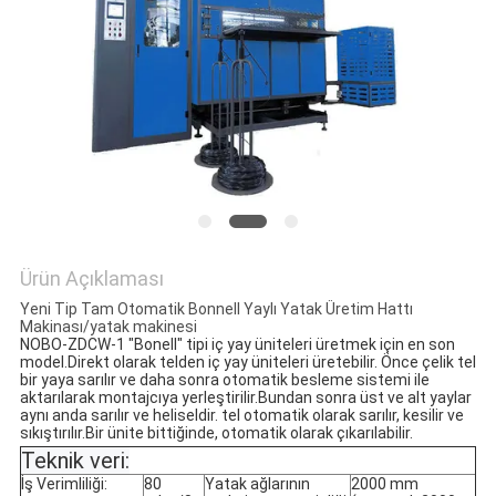
HARITASI
GIZLILIK
POLITIKASI
Ürün Açıklaması
Yeni Tip Tam Otomatik Bonnell Yaylı Yatak Üretim Hattı
Makinası/yatak makinesi
NOBO-ZDCW-1 "Bonell" tipi iç yay üniteleri üretmek için en son 
model.Direkt olarak telden iç yay üniteleri üretebilir. Önce çelik tel 
bir yaya sarılır ve daha sonra otomatik besleme sistemi ile 
aktarılarak montajcıya yerleştirilir.Bundan sonra üst ve alt yaylar 
aynı anda sarılır ve heliseldir. tel otomatik olarak sarılır, kesilir ve 
sıkıştırılır.Bir ünite bittiğinde, otomatik olarak çıkarılabilir.
Teknik veri:
İş Verimliliği:
80
Yatak ağlarının
2000 mm