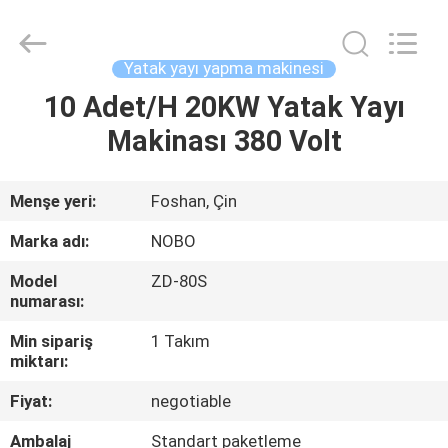
Machinery
Co.,
Ltd..
All
Rights
Yatak yayı yapma makinesi
Reserved.
Developed
10 Adet/H 20KW Yatak Yayı
ANA
by
ECER
Makinası 380 Volt
SAYFA
ÜRÜNLER
Menşe yeri:
Foshan, Çin
Marka adı:
NOBO
HAKKIMIZDA
Model
ZD-80S
numarası:
FABRIKA
Min sipariş
1 Takım
TURU
miktarı:
Fiyat:
negotiable
KALITE
Ambalaj
Standart paketleme