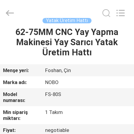
Machinery
Co.,
Ltd..
All
Rights
Yatak Üretim Hattı
Reserved.
Developed
62-75MM CNC Yay Yapma
ANA
by
ECER
Makinesi Yay Sarıcı Yatak
SAYFA
Üretim Hattı
ÜRÜNLER
Menşe yeri:
Foshan, Çin
HAKKIMIZDA
Marka adı:
NOBO
Model
FS-80S
FABRIKA
numarası:
TURU
Min sipariş
1 Takım
miktarı:
KALITE
Fiyat:
negotiable