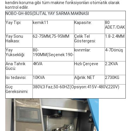
kendini koruma gibi tüm makine fonksiyonları otomatik olarak 
kontrol edilir.
NOBO-GH-80S(DİJTAL YAY SARMA MAKİNASI
Yay Tipi:
kemik11
Kapasite:
80
ADET/DAK
Yay Sonu
62-75MM,75-95MM
Çelik Tel
1.8-2.4MM
Halkası:
Göstergesi:
Yay
80-
kıvrımlar:
4-7Dönüş
Yüksekliği:
190MM(Seçenek:190-
Ana Tahrik
4KVA
Hızlı Çerçeve
2.2KVA
Gücü:
Isı tedavisi:
10KVA
Ağırlık: NET
2730KG
Güç
380V,3 Faz,50-60HZ(Opsiyon:415V-480V,220V)
Gereksinimi: