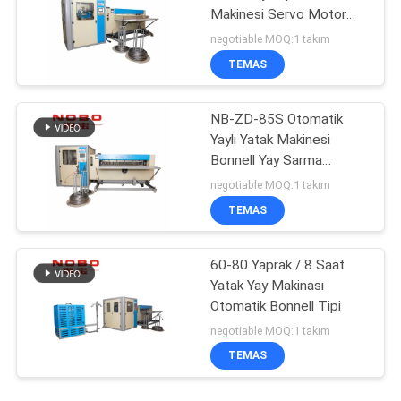
Makinesi Servo Motor
NOBO-ZD-85S
negotiable MOQ:1 takım
TEMAS
NB-ZD-85S Otomatik
Yaylı Yatak Makinesi
Bonnell Yay Sarma
Makinesi
negotiable MOQ:1 takım
TEMAS
60-80 Yaprak / 8 Saat
Yatak Yay Makinası
Otomatik Bonnell Tipi
negotiable MOQ:1 takım
TEMAS