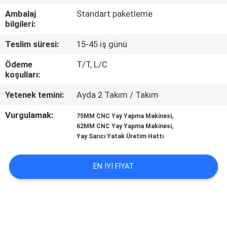
KONTROL
Ambalaj
Standart paketleme
bilgileri:
BIZE
Teslim süresi:
15-45 iş günü
ULAŞIN
Ödeme
T/T, L/C
koşulları:
HABERLER
Yetenek temini:
Ayda 2 Takım / Takım
Vurgulamak:
,
75MM CNC Yay Yapma Makinesi
TÜM
,
62MM CNC Yay Yapma Makinesi
SERVIS
Yay Sarıcı Yatak Üretim Hattı
TALEPLERI
EN IYI FIYAT
VR
SITE