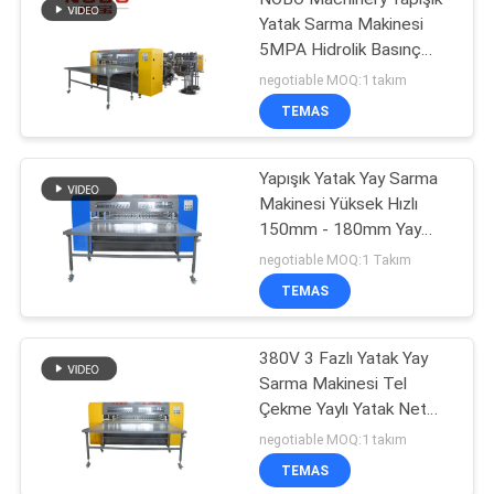
Yatak Sarma Makinesi
5MPA Hidrolik Basınç
NOBO-LS-2
negotiable MOQ:1 takım
TEMAS
Yapışık Yatak Yay Sarma
Makinesi Yüksek Hızlı
150mm - 180mm Yay
Yüksekliği
negotiable MOQ:1 Takım
TEMAS
380V 3 Fazlı Yatak Yay
Sarma Makinesi Tel
Çekme Yaylı Yatak Net
Birleştirin
negotiable MOQ:1 takım
TEMAS