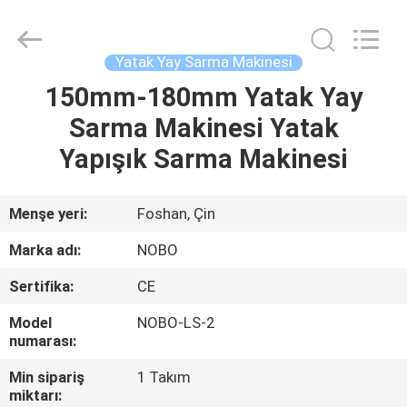
Machinery
Co.,
Ltd..
All
Rights
Yatak Yay Sarma Makinesi
Reserved.
Developed
150mm-180mm Yatak Yay
ANA
by
ECER
Sarma Makinesi Yatak
SAYFA
Yapışık Sarma Makinesi
ÜRÜNLER
Menşe yeri:
Foshan, Çin
HAKKIMIZDA
Marka adı:
NOBO
Sertifika:
CE
FABRIKA
Model
NOBO-LS-2
TURU
numarası:
Min sipariş
1 Takım
KALITE
miktarı: