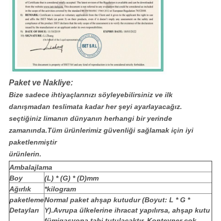
Paket ve Nakliye:
Bize sadece ihtiyaçlarınızı söyleyebilirsiniz ve ilk
danışmadan teslimata kadar her şeyi ayarlayacağız.
seçtiğiniz limanın dünyanın herhangi bir yerinde
zamanında.Tüm ürünlerimiz güvenliği sağlamak için iyi
paketlenmiştir
ürünlerin.
Ambalajlama
Boy
(L) * (G) * (D)mm
Ağırlık
*kilogram
paketleme
Normal paket ahşap kutudur (Boyut: L * G *
Detayları
Y).Avrupa ülkelerine ihracat yapılırsa, ahşap kutu
fümigasyona tabi tutulacaktır. Konteyner çok