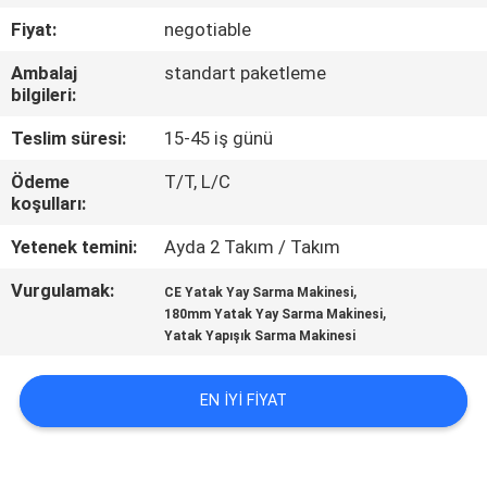
KONTROL
Fiyat:
negotiable
Ambalaj
standart paketleme
BIZE
bilgileri:
ULAŞIN
Teslim süresi:
15-45 iş günü
Ödeme
T/T, L/C
HABERLER
koşulları:
Yetenek temini:
Ayda 2 Takım / Takım
TÜM
Vurgulamak:
,
SERVIS
CE Yatak Yay Sarma Makinesi
,
180mm Yatak Yay Sarma Makinesi
TALEPLERI
Yatak Yapışık Sarma Makinesi
VR
EN IYI FIYAT
SITE